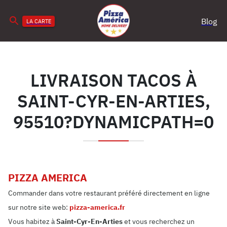
Blog
LA CARTE
LIVRAISON TACOS À
SAINT-CYR-EN-ARTIES,
95510?DYNAMICPATH=0
PIZZA AMERICA
Commander dans votre restaurant préféré directement en ligne
sur notre site web:
pizza-america.fr
Vous habitez à
Saint-Cyr-En-Arties
et vous recherchez un