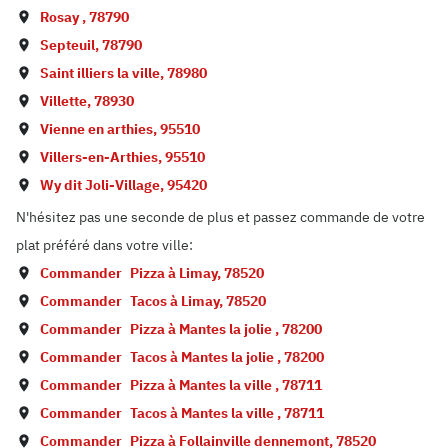
Rosay
,
78790
Septeuil
,
78790
Saint illiers la ville
,
78980
Villette
,
78930
Vienne en arthies
,
95510
Villers-en-Arthies
,
95510
Wy dit Joli-Village
,
95420
N'hésitez pas une seconde de plus et passez commande de votre
plat préféré dans votre ville:
Commander
Pizza à
Limay
,
78520
Commander
Tacos à
Limay
,
78520
Commander
Pizza à
Mantes la jolie
,
78200
Commander
Tacos à
Mantes la jolie
,
78200
Commander
Pizza à
Mantes la ville
,
78711
Commander
Tacos à
Mantes la ville
,
78711
Commander
Pizza à
Follainville dennemont
,
78520