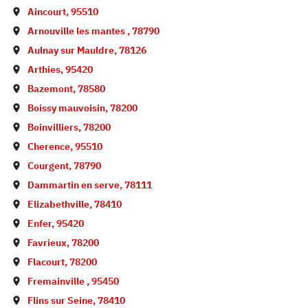
Aincourt
,
95510
Arnouville les mantes
,
78790
Aulnay sur Mauldre
,
78126
Arthies
,
95420
Bazemont
,
78580
Boissy mauvoisin
,
78200
Boinvilliers
,
78200
Cherence
,
95510
Courgent
,
78790
Dammartin en serve
,
78111
Elizabethville
,
78410
Enfer
,
95420
Favrieux
,
78200
Flacourt
,
78200
Fremainville
,
95450
Flins sur Seine
,
78410